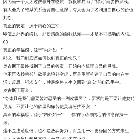
因为当一个人太过依赖外在物质，就很容易为了“得到”而妥协底线。
有人会为了维系关系违背自己意愿，有人会为了名利扭曲自己的价值
判断。
真正的安定，源于内心的主宰。
即便是外界的纷扰，那份清醒的自我认知——才是不可撼动的内核。
03
真正的幸福感，源于"内外如一"
那么，我们到底该如何找到真正的快乐？
奥古斯丁最终找到了自己的答案，开始向内梳理自己的灵魂。
他不再依赖荣誉与欲望来填补空虚，而是重新构建了自己的内在生
活：反思、祈求安宁，并最终将人生交回到“真实”的自己手中。
奥古斯丁写道：
“身体只是我们需要暂时忍受的一副皮囊罢了，要紧的是不要让他妨碍
灵魂，不要让他的欲望和痛苦使灵魂纷扰不安。”
真正的幸福感，源于"内外如一"——你的行动与内心的信念保持一
致。
这不是逃避世俗，也不是放弃努力，而是用一种更稳固的方式来生
活：不再盲目向外索取，而是回到内在汲取。