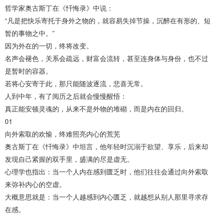
哲学家奥古斯丁在《忏悔录》中说：
“凡是把快乐寄托于身外之物的，就容易失掉节操，沉醉在有形的、短
暂的事物之中。”
因为外在的一切，终将改变。
名声会褪色，关系会疏远，财富会流转，甚至连身体与身份，也不过
是暂时的容器。
若将心安寄于此，那只能随波逐流，悲喜无常。
人到中年，有了阅历之后就会慢慢醒悟：
真正能安顿灵魂的，从来不是外物的堆砌，而是内在的回归。
01
向外索取的欢愉，终难照亮内心的荒芜
奥古斯丁在《忏悔录》中坦言，他年轻时沉溺于欲望、享乐，后来却
发现自己紧握的双手里，盛满的尽是虚无。
心理学也指出：当一个人内在感到匮乏时，他们往往会通过向外索取
来弥补内心的空虚。
大概意思就是：当一个人越感到内心匮乏，就越想从别人那里寻求存
在感。